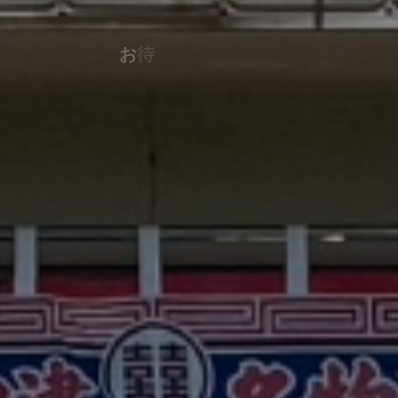
お
待
た
せ
し
ま
し
た
。