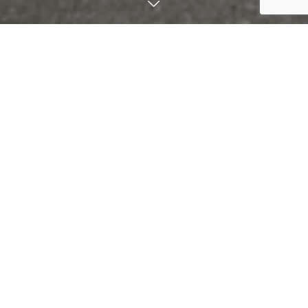
昭和48年創業
お客様からのご愛顧を頂き、おかげ
様で50周年を迎える事が出来まし
た。
先代から引き継ぎ、創業当時の製法
によりスープ作り、
麺作りを今も変わらず行っておりま
す。
是非、ご賞味ください。
こだわり