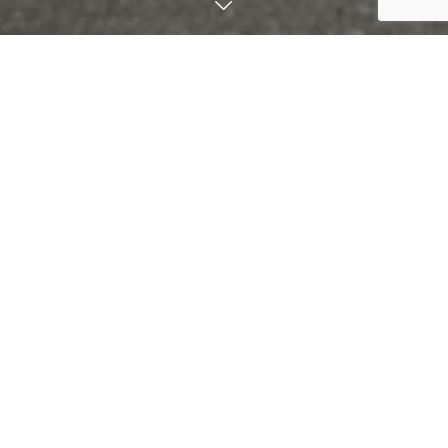
昭和48年創業
お客様からのご愛顧を頂き、おかげ
様で50周年を迎える事が出来まし
た。
先代から引き継ぎ、創業当時の製法
によりスープ作り、
麺作りを今も変わらず行っておりま
す。
是非、ご賞味ください。
こだわり