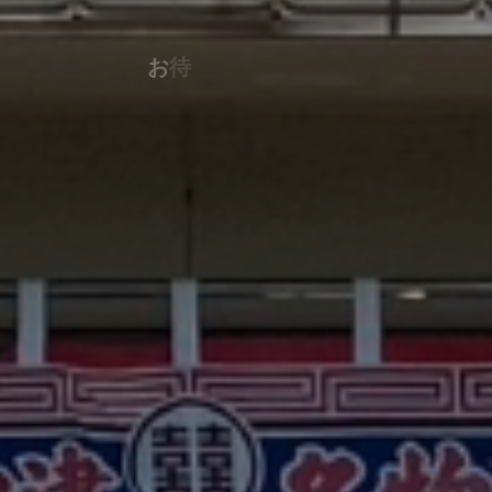
お
待
た
せ
し
ま
し
た
。