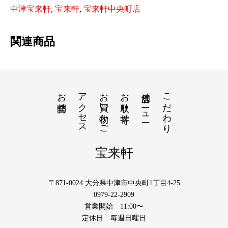
メ
中津宝来軒
,
宝来軒
,
宝来軒中央町店
ン
関連商品
１
５
食
セ
お問合せ
アクセス
お買い物かご
お取り寄せ
店舗メニュー
こだわり
ッ
ト
個
宝来軒
〒871-0024 大分県中津市中央町1丁目4-25
0979-22-2909
営業開始 11:00〜
定休日 毎週日曜日