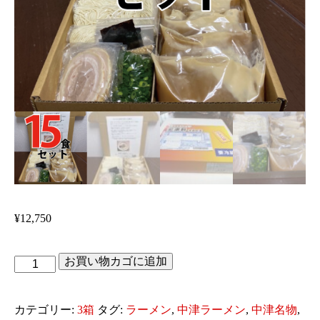
¥
12,750
お買い物カゴに追加
生
ラ
ー
カテゴリー:
3箱
タグ:
ラーメン
,
中津ラーメン
,
中津名物
,